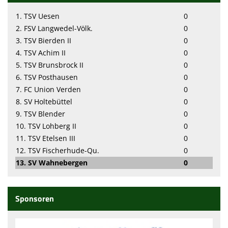
1. TSV Uesen
0
2. FSV Langwedel-Völk.
0
3. TSV Bierden II
0
4. TSV Achim II
0
5. TSV Brunsbrock II
0
6. TSV Posthausen
0
7. FC Union Verden
0
8. SV Holtebüttel
0
9. TSV Blender
0
10. TSV Lohberg II
0
11. TSV Etelsen III
0
12. TSV Fischerhude-Qu.
0
13. SV Wahnebergen
0
Sponsoren