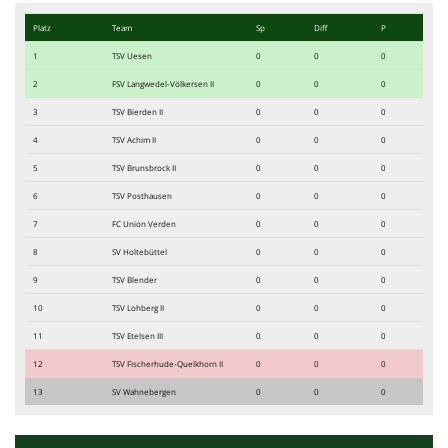
Platz
Team
Sp
Diff
P
1
TSV Uesen
0
0
0
2
FSV Langwedel-Völkersen II
0
0
0
3
TSV Bierden II
0
0
0
4
TSV Achim II
0
0
0
5
TSV Brunsbrock II
0
0
0
6
TSV Posthausen
0
0
0
7
FC Union Verden
0
0
0
8
SV Holtebüttel
0
0
0
9
TSV Blender
0
0
0
10
TSV Lohberg II
0
0
0
11
TSV Etelsen III
0
0
0
12
TSV Fischerhude-Quelkhorn II
0
0
0
13
SV Wahnebergen
0
0
0