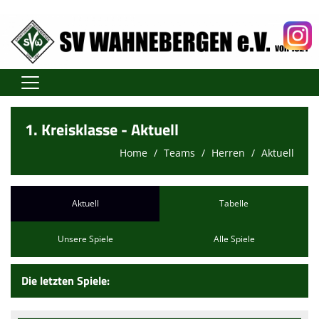
Home
1. Kreisklasse - Aktuell
Teams
Home
Teams
Herren
Aktuell
Spielplan
Vereinsnews
Aktuell
Tabelle
Turnen
Unsere Spiele
Alle Spiele
Sponsoren
Die letzten Spiele:
Vereinsgeschichte