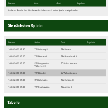
Galerien
Datum
Heim
Gast
Ergebnis
Downloads
In dieser Runde des Wettbewerbs haben noch keine Spiele stattgefunden.
Fanshop
Die nächsten Spiele:
Kontakt
Datum
Heim
Gast
Ergebnis
16.08.2026 12:30
TSV Lohberg II
TSV Uesen
16.08.2026 13:00
TSV Bierden II
TSV Brunsbrock II
16.08.2026 13:00
FSV Langwedel-
FC Union Verden
Völkersen II
16.08.2026 15:00
TSV Blender
SV Wahnebergen
16.08.2026 15:00
SV Holtebüttel
TSV Etelsen III
16.08.2026 15:00
TSV Posthausen
TSV Achim II
Tabelle